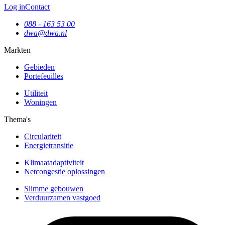
Log in
Contact
088 - 163 53 00
dwa@dwa.nl
Markten
Gebieden
Portefeuilles
Utiliteit
Woningen
Thema's
Circulariteit
Energietransitie
Klimaatadaptiviteit
Netcongestie oplossingen
Slimme gebouwen
Verduurzamen vastgoed